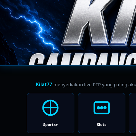
Slots
Lihat semua
Hot
Exclusive
KLTSLOT
Fat Panda
5G Games
Nolimit City