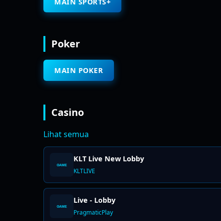
Live - Lobby
Evolution
MG Live Grand
Microgaming Live
Lobby
Playtech Casino
Lobby
SA Gaming
Lobby
Ezugi
Lobby