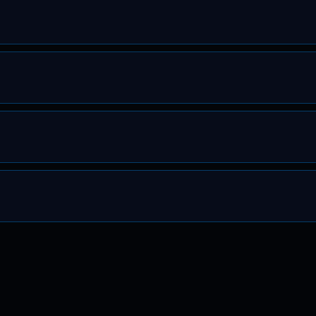
Askmeslot
Minigame
Microgaming