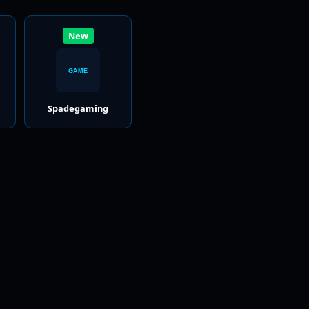
menjadi lebih gampang cari cuan dan
me slot dan casino secara transparan