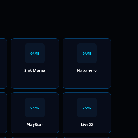
NetEnt
RedTiger