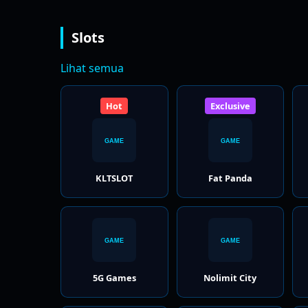
CQ9
Spadegaming
BTG
Play'n Go
MAIN SLOTS
Sports+
MAIN SPORTS+